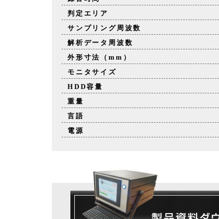
判定エリア
サンプリング周波数
解析データ周波数
外形寸法（mm）
モニタサイズ
HDD容量
重量
言語
電源