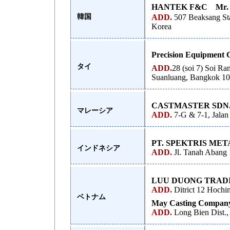
HANTEK F&C Mr. L
韓国
ADD.
507 Beaksang St
Korea
Precision Equipment C
タイ
ADD.
28 (soi 7) Soi Ra
Suanluang, Bangkok 10
CASTMASTER SDN.
マレーシア
ADD.
7-G & 7-1, Jalan
PT. SPEKTRIS ME
インドネシア
ADD.
Jl. Tanah Abang 
LUU DUONG TRADI
ADD.
Ditrict 12 Hochim
ベトナム
May Casting Company
ADD.
Long Bien Dist.,