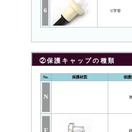
6
U字管
②保護キャップの種類
No.
保護材図
保護
N
F