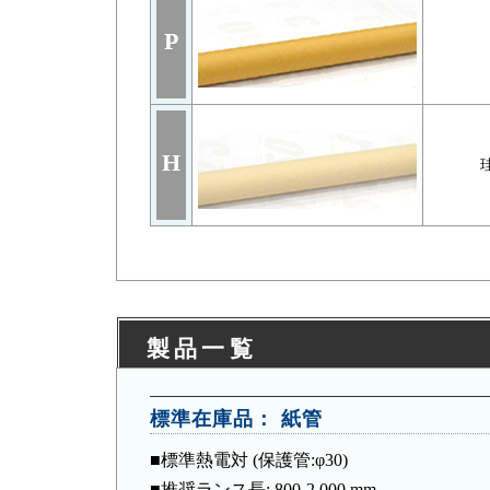
P
H
製品一覧
標準在庫品： 紙管
■標準熱電対 (保護管:φ30)
■推奨ランス長: 800-2,000 mm