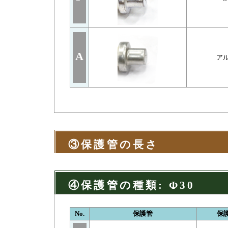
A
ア
③保護管の長さ
④保護管の種類: Φ30
No.
保護管
保