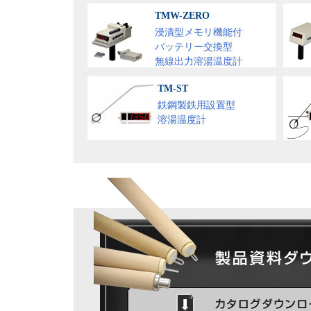
TMW-ZERO
浸漬型メモリ機能付
バッテリー交換型
無線出力溶湯温度計
TM-ST
鉄鋼製鉄用設置型
溶湯温度計