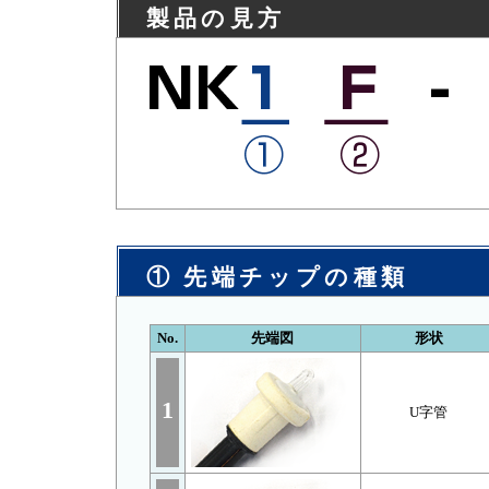
製品の見方
① 先端チップの種類
No.
先端図
形状
1
U字管