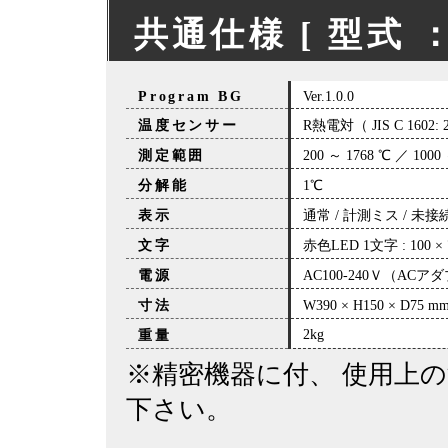
共通仕様 [ 型式 ：
Program BG
Ver.1.0.0
温度センサー
R熱電対（ JIS C 1602: 2
測定範囲
200 ～ 1768 ℃ ／ 1000
分解能
1℃
表示
通常 / 計測ミス / 未
文字
赤色LED 1文字 : 100 × 
電源
AC100-240Ｖ（ACア
寸法
W390 × H150 × D
2kg
重量
※精密機器に付、 使用上
下さい。