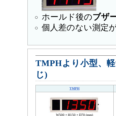
ホールド後の
ブザ
個人差のない測定
TMPHより小型、
じ)
TMPH
W500 × H150 × D70 (mm)