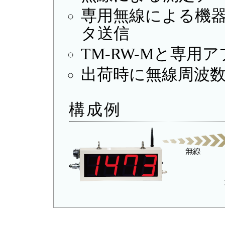
専用無線による機器I
タ送信
TM-RW-Mと専
出荷時に無線周波数W
構成例