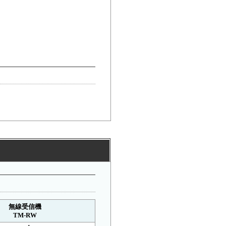
無線受信機
TM-RW