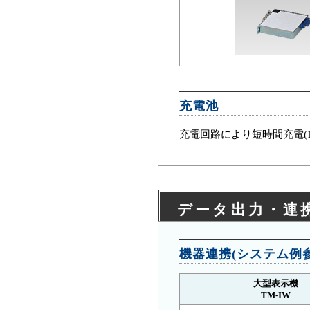
充電池
充電回路により短時間充電(1h
データ出力・連
機器連携(システム例参
大型表示機
TM-IW