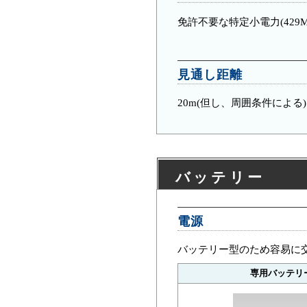
免許不要な特定小電力(429M
見通し
距離
20m(但し、周囲条件による)
バッテリー
電源
バッテリー型のため容易に
専用バッテリ