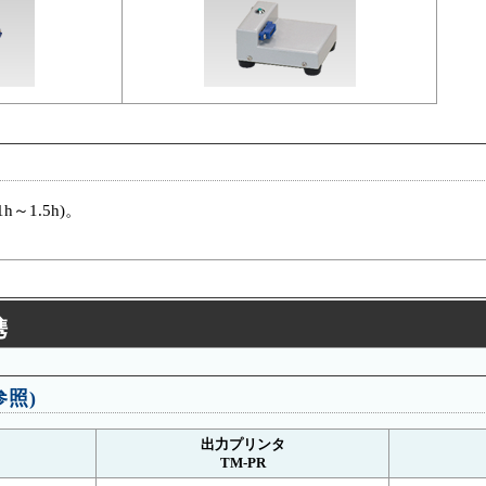
～1.5h)。
携
照)
出力プリンタ
TM-PR