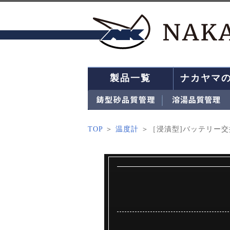
製品一覧
ナカヤマ
TOP
＞
温度計
＞［浸漬型]バッテリー交換型