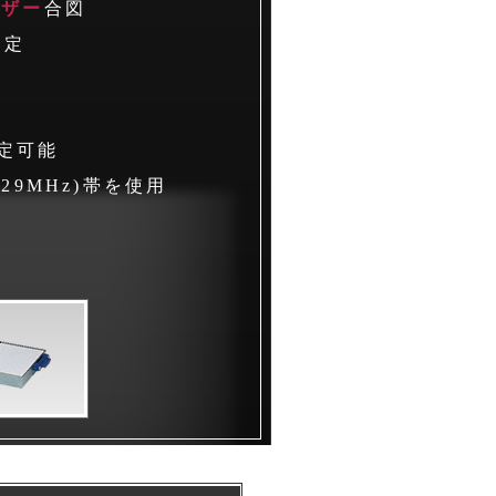
ブザー
合図
測定
定可能
429MHz)帯を使用