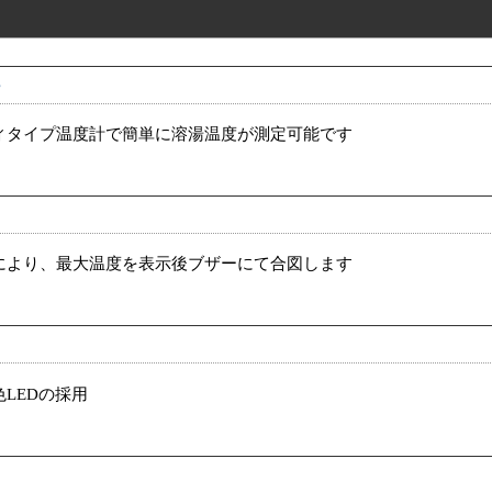
計
ィタイプ温度計で簡単に溶湯温度が測定可能です
ド
により、最大温度を表示後ブザーにて合図します
LEDの採用