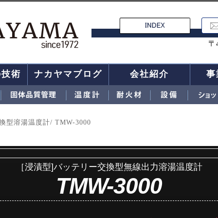
〒
の技術
ナカヤマブログ
会社紹介
事
溶湯温度計/ TMW-3000
［浸漬型]バッテリー交換型無線出力溶湯温度計
TMW-3000