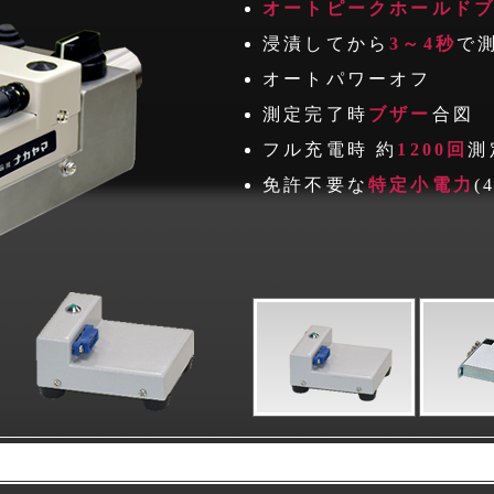
オートピークホールド
浸漬してから
3～4秒
で
オートパワーオフ
測定完了時
ブザー
合図
フル充電時 約
1200回
測
免許不要な
特定小電力
(