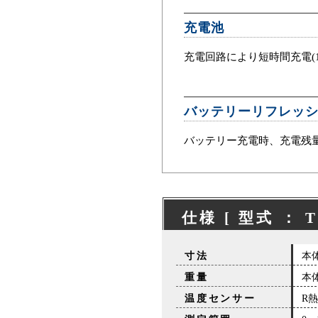
充電池
充電回路により短時間充電(1h
バッテリーリフレッ
バッテリー充電時、充電残
仕様 [ 型式 ： T
寸法
本体
重量
本体
温度センサー
R熱電