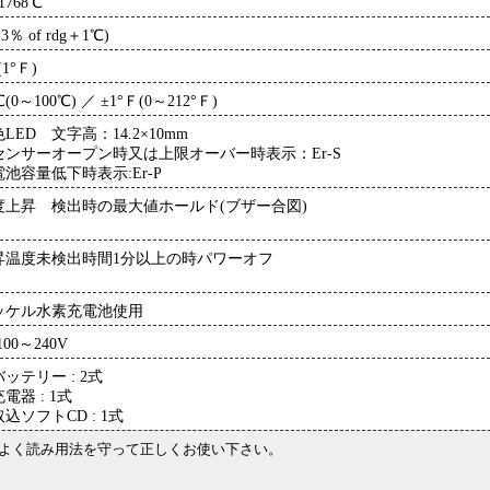
1768℃
.3％ of rdg＋1℃)
(1°Ｆ)
℃(0～100℃) ／ ±1°Ｆ(0～212°Ｆ)
LED 文字高：14.2×10mm
センサーオープン時又は上限オーバー時表示：Er-S
池容量低下時表示:Er-P
度上昇 検出時の最大値ホールド(ブザー合図)
昇温度未検出時間1分以上の時パワーオフ
ッケル水素充電池使用
100～240V
ッテリー : 2式
電器 : 1式
込ソフトCD : 1式
をよく読み用法を守って正しくお使い下さい。