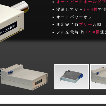
オートピークホールド
浸漬してから
3～4秒
で
オートパワーオフ
測定完了時
ブザー
合図
フル充電時 約
1200回
測