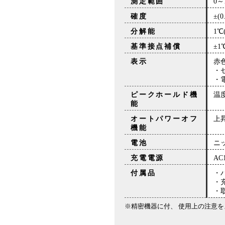
測定範囲
0～
確度
±(0
分解能
1℃
基準接点補償
±1
表示
赤色
・
・電
ピークホールド機
温
能
オートパワーオフ
上
機能
電池
ニ
充電電源
AC
付属品
・バ
・充
・取
※精密機器に付、 使用上の注意