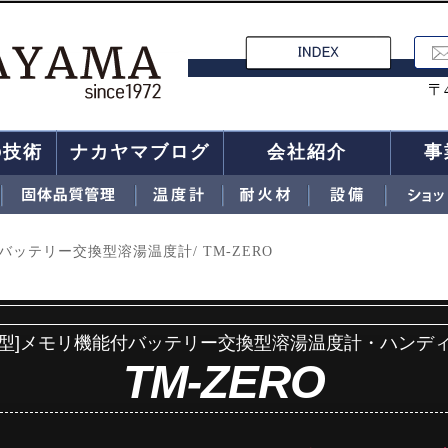
〒
の技術
ナカヤマブログ
会社紹介
事
ッテリー交換型溶湯温度計/ TM-ZERO
型]メモリ機能付バッテリー交換型溶湯温度計・ハンデ
TM-ZERO