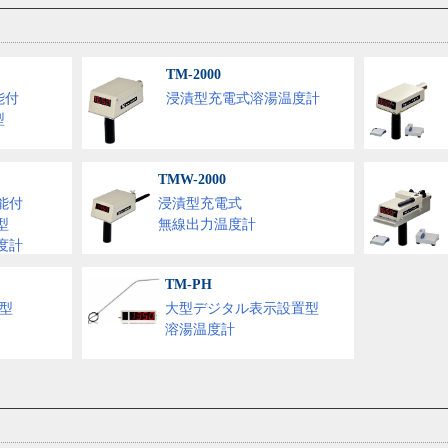
TM-2000
能付
浸漬型充電式溶湯温度計
型
TMW-2000
能付
浸漬型充電式
型
無線出力温度計
度計
TM-PH
型
大型デジタル表示設置型
溶湯温度計