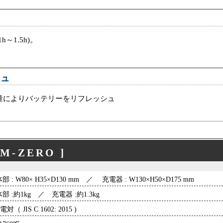
～1.5h)。
シュ
量によりバッテリーをリフレッシュ
M-ZERO ]
部 : W80× H35×D130 mm ／ 充電器 : W130×H50×D175 mm
部 :約1kg ／ 充電器 :約1.3kg
対（ JIS C 1602: 2015 )