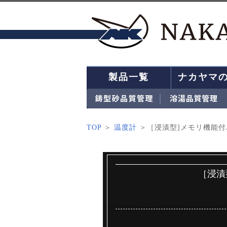
製品一覧
ナカヤマ
TOP
＞
温度計
＞［浸漬型]メモリ機能付バ
［浸漬