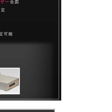
ブザー
合図
測定
定可能