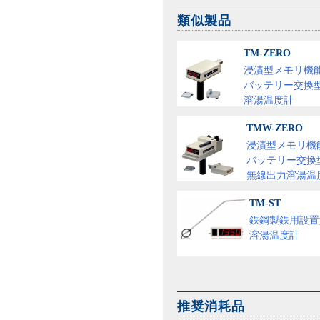
類似製品
TM-ZERO
浸漬型メモリ機
バッテリー交換
溶湯温度計
TMW-ZERO
浸漬型メモリ機
バッテリー交換
無線出力溶湯温
TM-ST
鉄鋼製鉄用設置
溶湯温度計
推奨消耗品